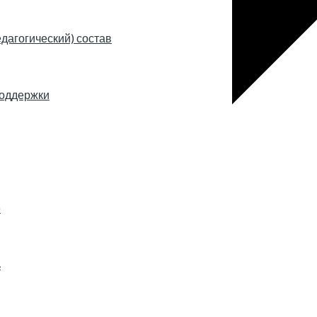
дагогический) состав
поддержки
)
ь