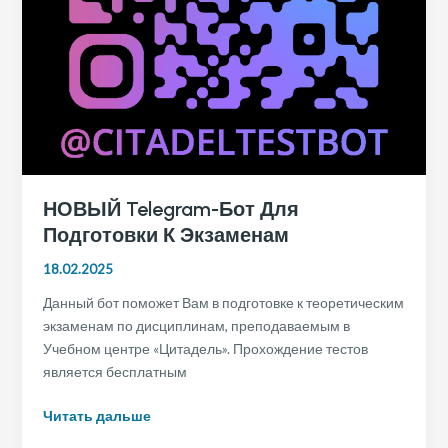
НОВЫЙ Telegram-Бот Для
Подготовки К Экзаменам
18.02.2025
Данный бот поможет Вам в подготовке к теоретическим
экзаменам по дисциплинам, преподаваемым в
Учебном центре «Цитадель». Прохождение тестов
является бесплатным
НОВЫЙ
Читать дальше
Telegram-