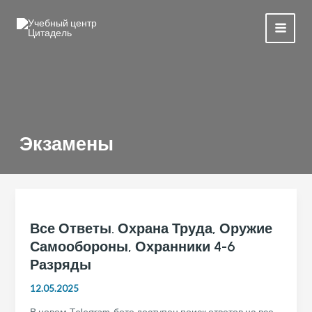
Перейти
к
MAI
содержимому
MEN
Экзамены
Все Ответы. Охрана Труда, Оружие
Самообороны, Охранники 4-6
Разряды
12.05.2025
В новом Telegram-боте доступен поиск ответов на все