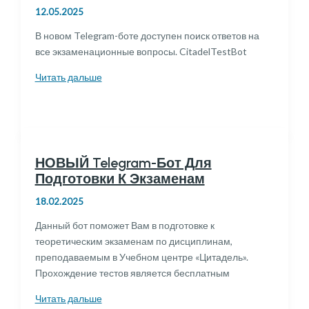
12.05.2025
В новом Telegram-боте доступен поиск ответов на
все экзаменационные вопросы. CitadelTestBot
Все
Читать дальше
ответы.
Охрана
труда,
оружие
самообороны,
НОВЫЙ Telegram-Бот Для
Охранники
Подготовки К Экзаменам
4-
18.02.2025
6
разряды
Данный бот поможет Вам в подготовке к
теоретическим экзаменам по дисциплинам,
преподаваемым в Учебном центре «Цитадель».
Прохождение тестов является бесплатным
НОВЫЙ
Читать дальше