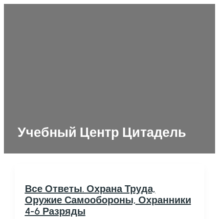
Перейти
к
содержимому
MAIN
MENU
Учебный Центр Цитадель
Все Ответы. Охрана Труда,
Оружие Самообороны, Охранники
4-6 Разряды