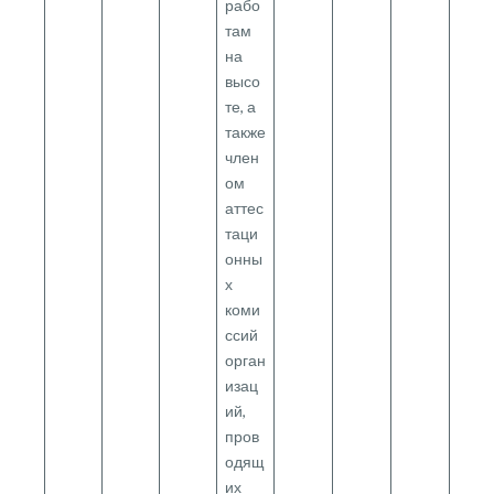
рабо
там
на
высо
те, а
также
член
ом
аттес
таци
онны
х
коми
ссий
орган
изац
ий,
пров
одящ
их