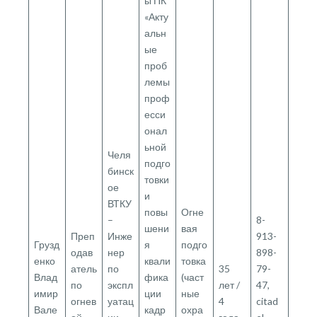
ы ПК
«Акту
альн
ые
проб
лемы
проф
есси
онал
ьной
Челя
подго
бинск
товки
ое
и
ВТКУ
повы
Огне
–
8-
шени
вая
Преп
Инже
913-
Грузд
я
подго
одав
нер
898-
енко
квали
товка
атель
по
35
79-
Влад
фика
(част
по
экспл
лет /
47,
имир
ции
ные
огнев
уатац
4
citad
Вале
кадр
охра