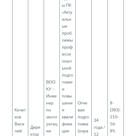
ы ПК
«Акту
альн
ые
проб
лемы
проф
есси
онал
ьной
подго
ВОО
товки
КУ –
и
Инже
повы
нер
шени
Огне
8-
Кочет
по
я
вая
(383)-
ков
экспл
квали
подго
210-
34
Васи
уатац
фика
товка
56-
Дире
года /
лий
ии
ции
(охра
89,
ктор
12