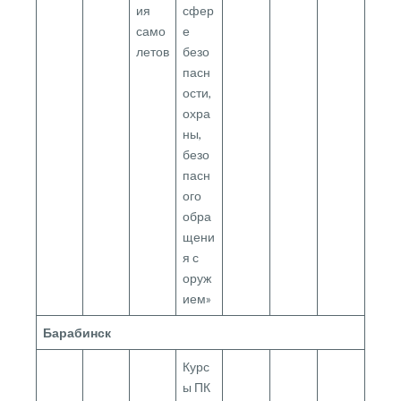
ия
сфер
само
е
летов
безо
пасн
ости,
охра
ны,
безо
пасн
ого
обра
щени
я с
оруж
ием»
Барабинск
Курс
ы ПК