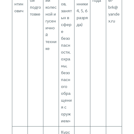
ой
ии
года
el-
нтин
ов,
нники
подго
колес
brk@
ович
занят
4, 5, 6
товке
ной и
yande
ых в
разря
гусен
x.ru
сфер
да)
ично
е
й
безо
техни
пасн
ке
ости,
охра
ны,
безо
пасн
ого
обра
щени
я с
оруж
ием»
Курс