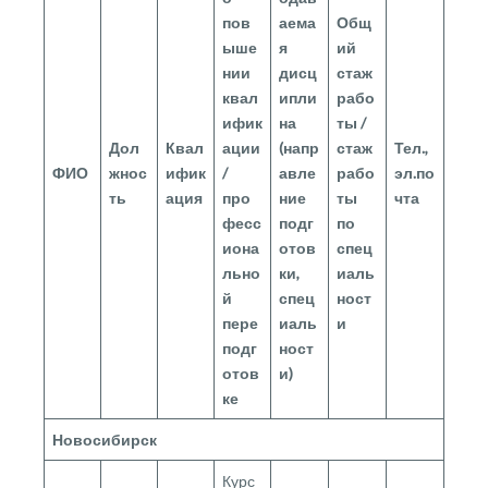
пов
аема
Общ
ыше
я
ий
нии
дисц
стаж
квал
ипли
рабо
ифик
на
ты /
Дол
Квал
ации
(напр
стаж
Тел.,
ФИО
жнос
ифик
/
авле
рабо
эл.по
ть
ация
про
ние
ты
чта
фесс
подг
по
иона
отов
спец
льно
ки,
иаль
й
спец
ност
пере
иаль
и
подг
ност
отов
и)
ке
Новосибирск
Курс