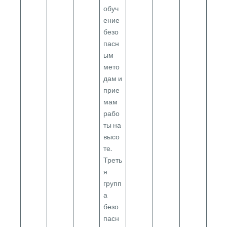
обуч
ение
безо
пасн
ым
мето
дам и
прие
мам
рабо
ты на
высо
те.
Треть
я
групп
а
безо
пасн