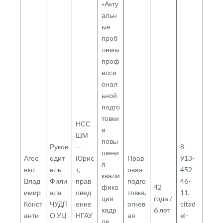
«Акту
альн
ые
проб
лемы
проф
есси
онал
ьной
подго
товки
НСС
и
ШМ
повы
Руков
—
8-
шени
Агее
одит
Юрис
Прав
913-
я
нко
ель
т,
овая
452-
квали
Влад
Фили
прав
подго
46-
фика
42
имир
ала
овед
товка,
11,
ции
года /
Конст
ЧУДП
ение
огнев
citad
кадр
6 лет
анти
О УЦ
НГАУ
ая
el-
ов,