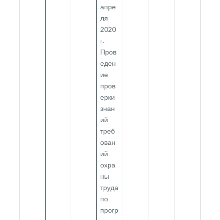
апре
ля
2020
г.
Пров
еден
ие
пров
ерки
знан
ий
треб
ован
ий
охра
ны
труда
по
прогр