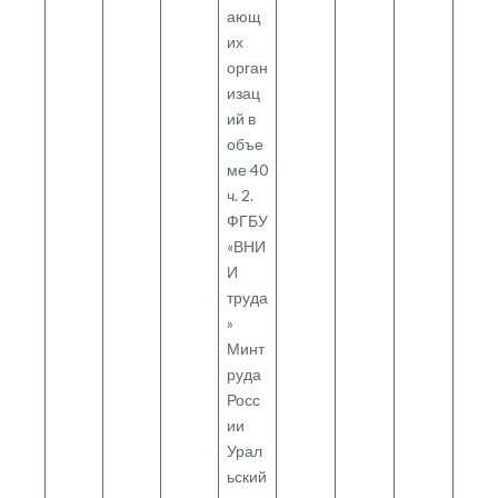
ающ
их
орган
изац
ий в
объе
ме 40
ч. 2.
ФГБУ
«ВНИ
И
труда
»
Минт
руда
Росс
ии
Урал
ьский