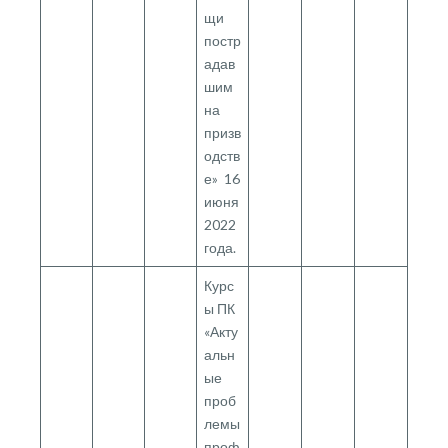
щи
постр
адав
шим
на
призв
одств
е» 16
июня
2022
года.
Курс
ы ПК
«Акту
альн
ые
проб
лемы
проф