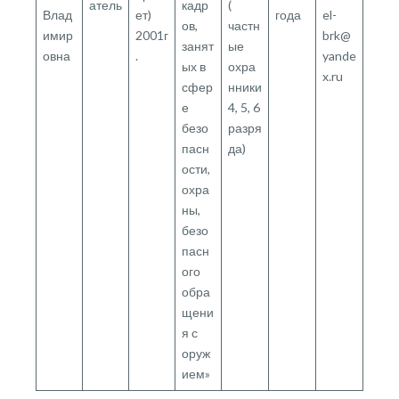
атель
кадр
(
Влад
ет)
года
el-
ов,
частн
имир
2001г
brk@
занят
ые
овна
.
yande
ых в
охра
x.ru
сфер
нники
е
4, 5, 6
безо
разря
пасн
да)
ости,
охра
ны,
безо
пасн
ого
обра
щени
я с
оруж
ием»