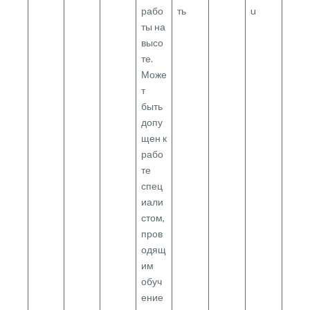
рабо
ть
u
ты на
высо
те.
Може
т
быть
допу
щен к
рабо
те
спец
иали
стом,
пров
одящ
им
обуч
ение