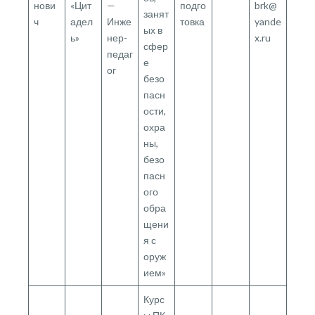
нови
«Цит
—
подго
brk@
занят
ч
адел
Инже
товка
yande
ых в
ь»
нер-
x.ru
сфер
педаг
е
ог
безо
пасн
ости,
охра
ны,
безо
пасн
ого
обра
щени
я с
оруж
ием»
Курс