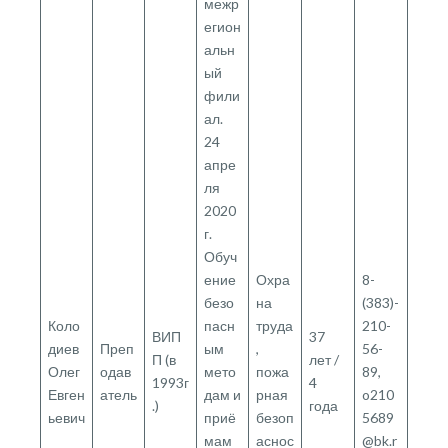
межр
егион
альн
ый
фили
ал.
24
апре
ля
2020
г.
Обуч
ение
Охра
8-
безо
на
(383)-
Коло
пасн
труда
210-
ВИП
37
диев
Преп
ым
,
56-
П (в
лет /
Олег
одав
мето
пожа
89,
1993г
4
Евген
атель
дам и
рная
o210
.)
года
ьевич
приё
безоп
5689
мам
аснос
@bk.r