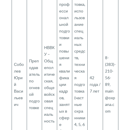
проф
товка,
есси
испо
онал
льзов
ьной
ание
подго
спец
товки
иаль
и
ных
НВВК
повы
средс
У –
шени
тв,
8-
Преп
Общ
Собо
я
техни
(383)-
одав
епол
лев
квали
ческа
210-
атель
итиче
Юри
фика
я
42
56-
по
ская,
й
ции
подго
года /
89,
огнев
обще
Васи
кадр
товка
7 лет
main
ой
войск
льев
ов,
(част
@oxp
подго
овая
ич
занят
ные
ana.c
товке
спец
ых в
охра
om
иаль
сфер
нники
ность
е
4, 5, 6