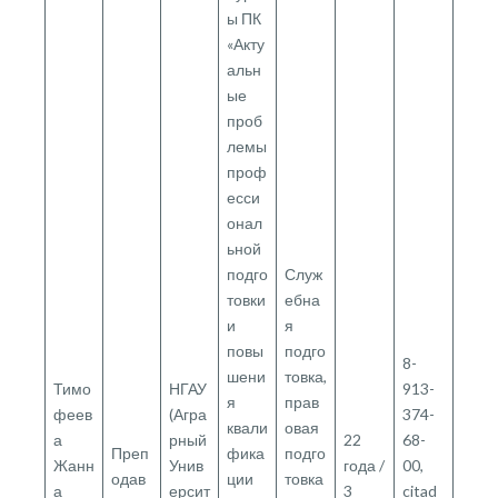
ы ПК
«Акту
альн
ые
проб
лемы
проф
есси
онал
ьной
подго
Служ
товки
ебна
и
я
повы
подго
8-
шени
товка,
Тимо
НГАУ
913-
я
прав
феев
(Агра
374-
квали
овая
а
рный
22
68-
Преп
фика
подго
Жанн
Унив
года /
00,
одав
ции
товка
а
ерсит
3
citad