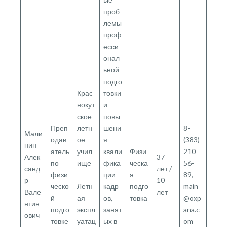
проб
лемы
проф
есси
онал
ьной
подго
Крас
товки
нокут
и
ское
повы
Преп
летн
шени
8-
Мали
одав
ое
я
(383)-
нин
атель
учил
квали
Физи
210-
Алек
37
по
ище
фика
ческа
56-
санд
лет /
физи
–
ции
я
89,
р
10
ческо
Летн
кадр
подго
main
Вале
лет
й
ая
ов,
товка
@oxp
нтин
подго
экспл
занят
ana.c
ович
товке
уатац
ых в
om