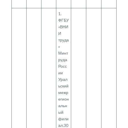
1.
ФГБУ
«ВНИ
И
труда
»
Минт
руда
Росс
ии
Урал
ьский
межр
егион
альн
ый
фили
ал.30