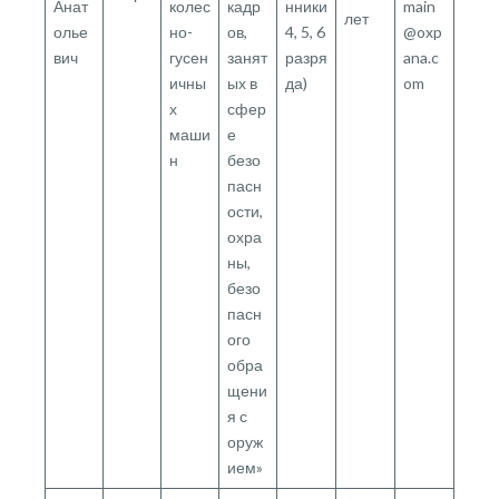
Анат
колес
кадр
нники
main
лет
олье
но-
ов,
4, 5, 6
@oxp
вич
гусен
занят
разря
ana.c
ичны
ых в
да)
om
х
сфер
маши
е
н
безо
пасн
ости,
охра
ны,
безо
пасн
ого
обра
щени
я с
оруж
ием»