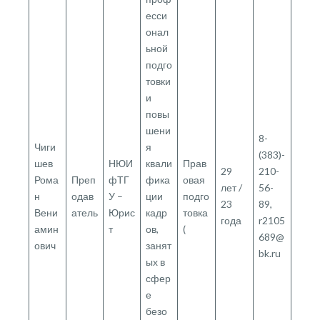
есси
онал
ьной
подго
товки
и
повы
шени
8-
Чиги
я
(383)-
шев
НЮИ
квали
Прав
29
210-
Рома
Преп
фТГ
фика
овая
лет /
56-
н
одав
У –
ции
подго
23
89,
Вени
атель
Юрис
кадр
товка
года
r2105
амин
т
ов,
(
689@
ович
занят
bk.ru
ых в
сфер
е
безо