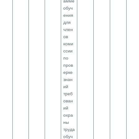
амме
обуч
ения
для
член
ов
коми
ссии
по
пров
ерке
знан
ий
треб
ован
ий
охра
ны
труда
обуч