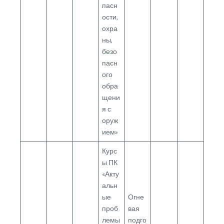
пасн
ости,
охра
ны,
безо
пасн
ого
обра
щени
я с
оруж
ием»
Курс
ы ПК
«Акту
альн
ые
Огне
проб
вая
лемы
подго