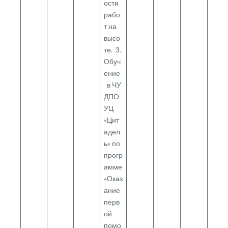
ости
рабо
т на
высо
те. 3.
Обуч
ение
в ЧУ
ДПО
УЦ
«Цит
адел
ь» по
прогр
амме
«Оказ
ание
перв
ой
помо